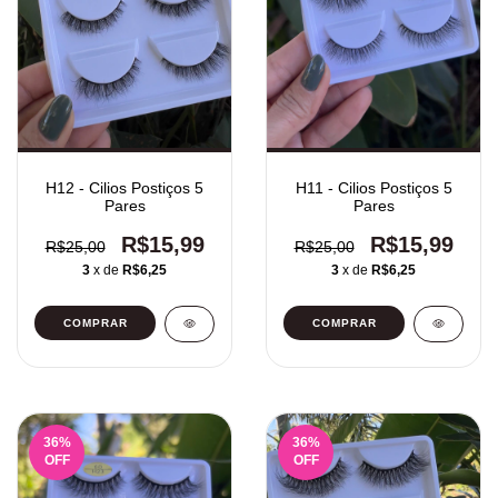
H12 - Cilios Postiços 5
H11 - Cilios Postiços 5
Pares
Pares
R$15,99
R$15,99
R$25,00
R$25,00
3
x de
R$6,25
3
x de
R$6,25
36
%
36
%
OFF
OFF