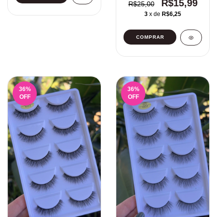
R$15,99
R$25,00
3
x de
R$6,25
36
%
36
%
OFF
OFF