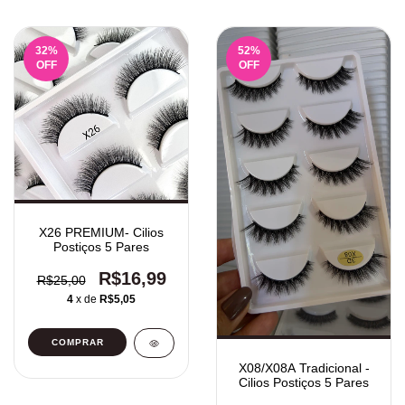
32
%
52
%
OFF
OFF
X26 PREMIUM- Cilios
Postiços 5 Pares
R$16,99
R$25,00
4
x de
R$5,05
X08/X08A Tradicional -
Cilios Postiços 5 Pares