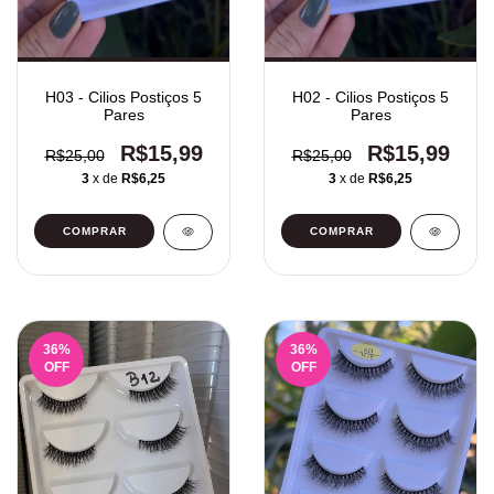
H03 - Cilios Postiços 5
H02 - Cilios Postiços 5
Pares
Pares
R$15,99
R$15,99
R$25,00
R$25,00
3
x de
R$6,25
3
x de
R$6,25
36
%
36
%
OFF
OFF