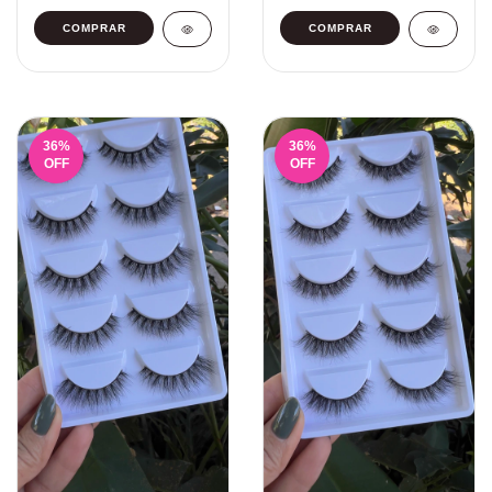
36
%
36
%
OFF
OFF