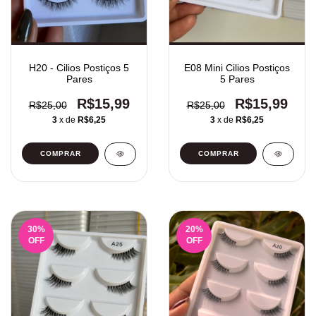
H20 - Cilios Postiços 5
E08 Mini Cilios Postiços
Pares
5 Pares
R$15,99
R$15,99
R$25,00
R$25,00
3
x de
R$6,25
3
x de
R$6,25
30
%
20
%
OFF
OFF