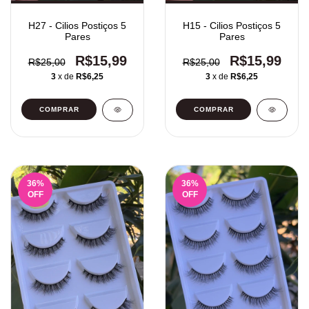
H27 - Cilios Postiços 5
H15 - Cilios Postiços 5
Pares
Pares
R$15,99
R$15,99
R$25,00
R$25,00
3
x de
R$6,25
3
x de
R$6,25
36
%
36
%
OFF
OFF