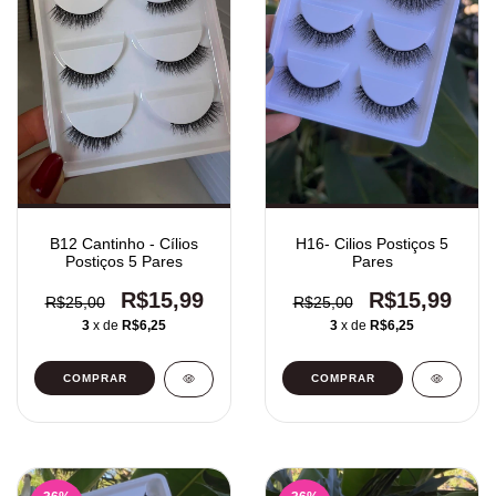
B12 Cantinho - Cílios
H16- Cilios Postiços 5
Postiços 5 Pares
Pares
R$15,99
R$15,99
R$25,00
R$25,00
3
x de
R$6,25
3
x de
R$6,25