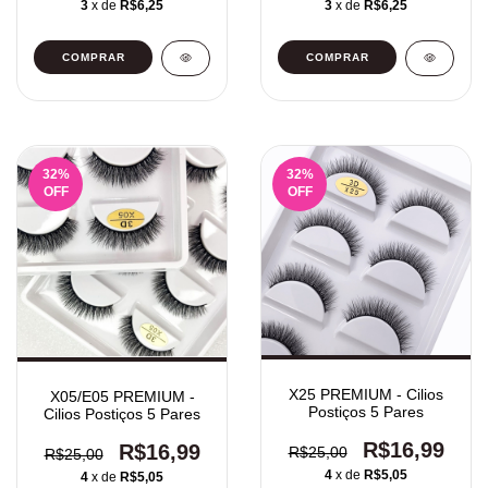
3
x de
R$6,25
3
x de
R$6,25
32
%
32
%
OFF
OFF
X25 PREMIUM - Cilios
X05/E05 PREMIUM -
Postiços 5 Pares
Cilios Postiços 5 Pares
R$16,99
R$16,99
R$25,00
R$25,00
4
x de
R$5,05
4
x de
R$5,05