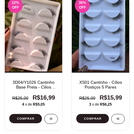
32
%
36
%
OFF
OFF
3D04/Y1026 Cantinho
XS01 Cantinho - Cílios
Base Preta - Cilios
Postiços 5 Pares
Postiços 5 Pares
R$16,99
R$15,99
R$25,00
R$25,00
4
x de
R$5,05
3
x de
R$6,25