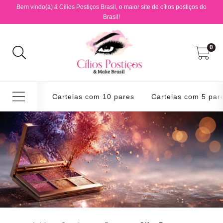
Bem vindo(a) á Cílios Postiços Brasil, o maior site de cílios postiços do
Brasil!
0
Cartelas com 10 pares
Cartelas com 5 par