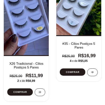
#35 - Cilios Postiços 5
Pares
R$16,99
R$25,00
4
x de
R$5,05
X26 Tradicional - Cilios
Postiços 5 Pares
R$11,99
R$25,00
2
x de
R$6,99