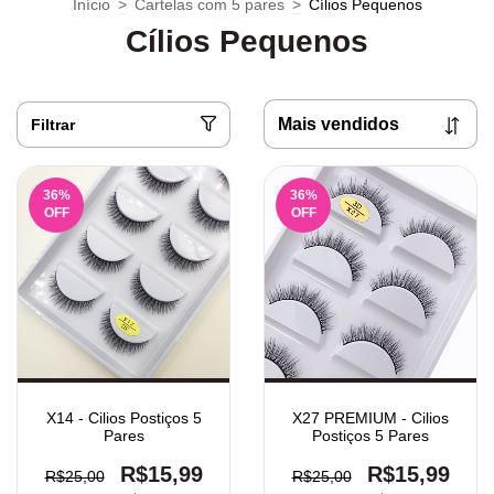
Início
>
Cartelas com 5 pares
>
Cílios Pequenos
Cílios Pequenos
Filtrar
36
%
36
%
OFF
OFF
X14 - Cilios Postiços 5
X27 PREMIUM - Cilios
Pares
Postiços 5 Pares
R$15,99
R$15,99
R$25,00
R$25,00