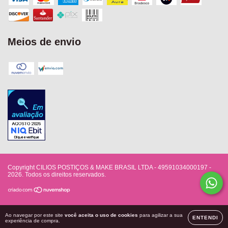
Meios de envio
Copyright CILIOS POSTIÇOS & MAKE BRASIL LTDA - 49591034000197 -
2026. Todos os direitos reservados.
Ao navegar por este site
você aceita o uso de cookies
para agilizar a sua
ENTENDI
experiência de compra.