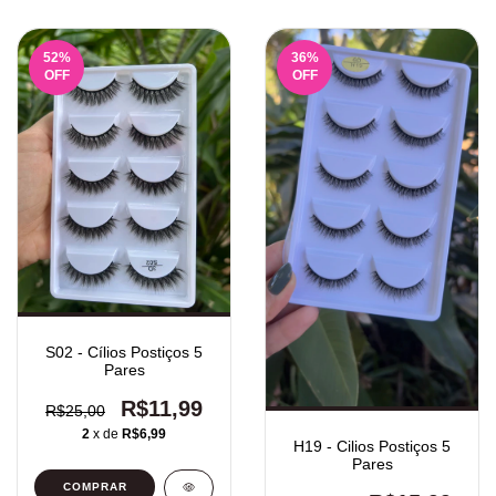
52
%
36
%
OFF
OFF
S02 - Cílios Postiços 5
Pares
R$11,99
R$25,00
2
x de
R$6,99
H19 - Cilios Postiços 5
Pares