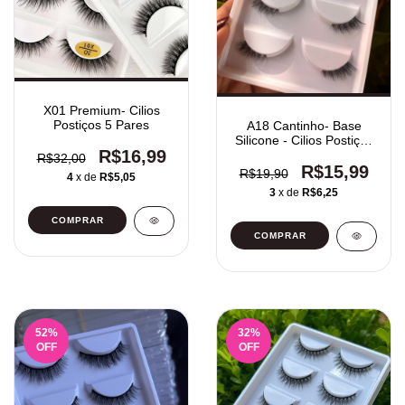
X01 Premium- Cilios
Postiços 5 Pares
A18 Cantinho- Base
Silicone - Cilios Postiços
R$16,99
5 Pares
R$32,00
R$15,99
R$19,90
4
x de
R$5,05
3
x de
R$6,25
52
%
32
%
OFF
OFF