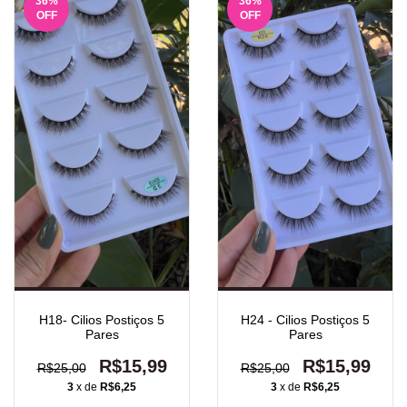
36
%
36
%
OFF
OFF
H18- Cilios Postiços 5
H24 - Cilios Postiços 5
Pares
Pares
R$15,99
R$15,99
R$25,00
R$25,00
3
x de
R$6,25
3
x de
R$6,25