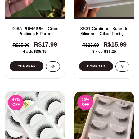
X08A PREMIUM - Cilios
XS01 Cantinho- Base de
Postiços 5 Pares
Silicone - Cílios Postiços
5 pares
R$17,99
R$15,99
R$25,00
R$25,00
4
x de
R$5,35
3
x de
R$6,25
47
%
20
%
OFF
OFF