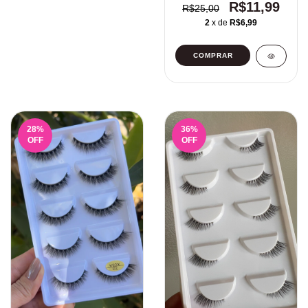
R$11,99
R$25,00
2
x de
R$6,99
28
%
36
%
OFF
OFF