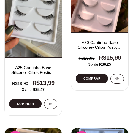
A20 Cantinho Base
Silicone- Cilios Postiços
5 Pares
R$15,99
R$19,90
3
x de
R$6,25
A25 Cantinho Base
Silicone- Cilios Postiços
5 Pares
R$13,99
R$19,90
3
x de
R$5,47