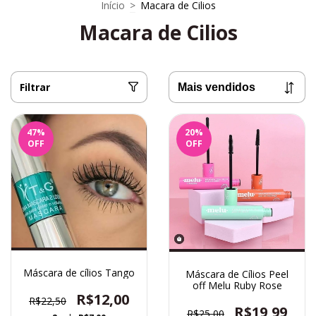
Início
>
Macara de Cilios
Macara de Cilios
Filtrar
47
%
20
%
OFF
OFF
Máscara de cílios Tango
Máscara de Cílios Peel
off Melu Ruby Rose
R$12,00
R$22,50
R$19,99
R$25,00