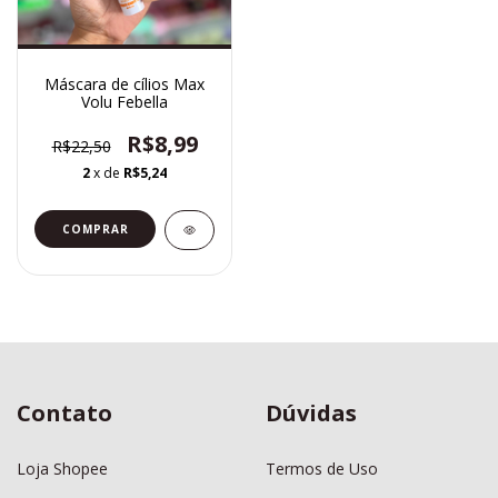
Máscara de cílios Max
Volu Febella
R$8,99
R$22,50
2
x de
R$5,24
COMPRAR
Contato
Dúvidas
Loja Shopee
Termos de Uso