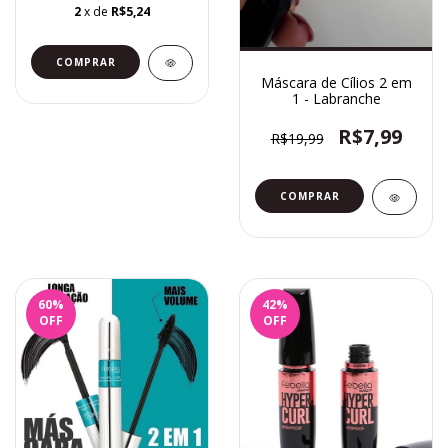
2
x de
R$5,24
COMPRAR
Máscara de Cílios 2 em
1 - Labranche
R$7,99
R$19,99
60
%
42
%
OFF
OFF