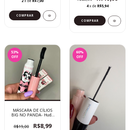
2
x de
R$7,00
4
x de
R$5,94
COMPRAR
53
%
60
%
OFF
OFF
MÁSCARA DE CÍLIOS
BIG NO PANDA- Huda
Royal
R$8,99
R$19,00