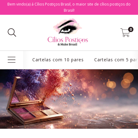
Bem vindo(a) á Cílios Postiços Brasil, o maior site de cílios postiços do
Brasil!
0
Cartelas com 10 pares
Cartelas com 5 par