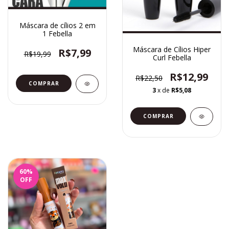
Máscara de cílios 2 em
1 Febella
Máscara de Cílios Hiper
R$7,99
R$19,99
Curl Febella
R$12,99
R$22,50
3
x de
R$5,08
60
%
OFF