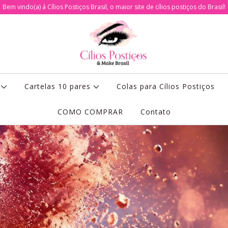
Bem vindo(a) á Cílios Postiços Brasil, o maior site de cílios postiços do Brasil!
s
Cartelas 10 pares
Colas para Cílios Postiços
COMO COMPRAR
Contato