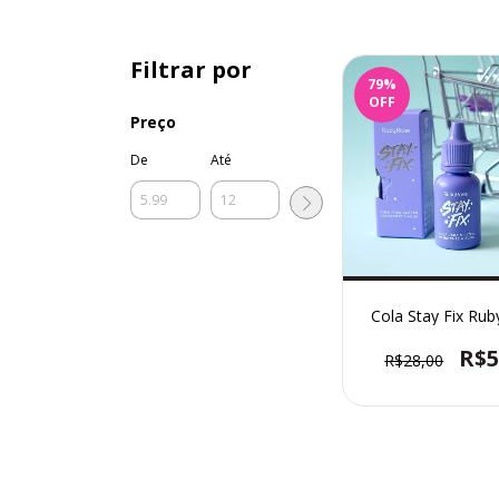
Filtrar por
79
%
OFF
Preço
De
Até
Cola Stay Fix Ru
R$5
R$28,00