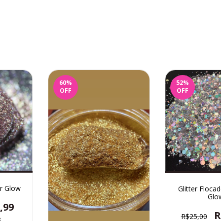
60
%
52
%
OFF
OFF
ar Glow
Glitter Flocad
Glo
,99
R
R$25,00
3