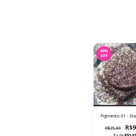
60
%
OFF
Pigmento 01 - St
R$9
R$25,00
2
x de
R$5,8