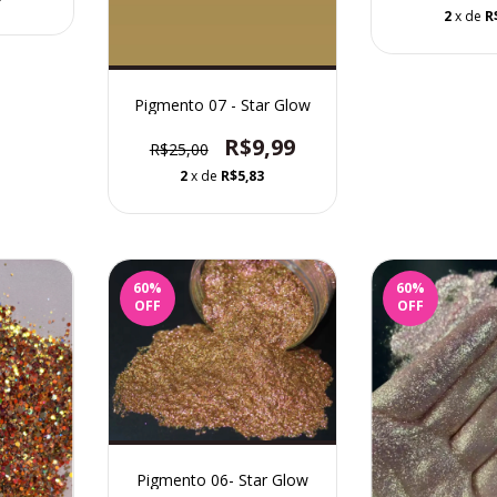
2
x de
R
Pigmento 07 - Star Glow
R$9,99
R$25,00
2
x de
R$5,83
60
%
60
%
OFF
OFF
Pigmento 06- Star Glow