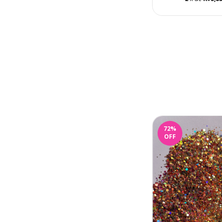
72
%
OFF