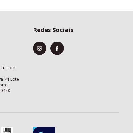
Redes Sociais
mail.com
a 74 Lote
rro -
50448