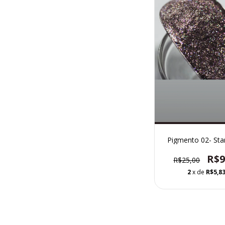
Pigmento 02- Sta
R$9
R$25,00
2
x de
R$5,8