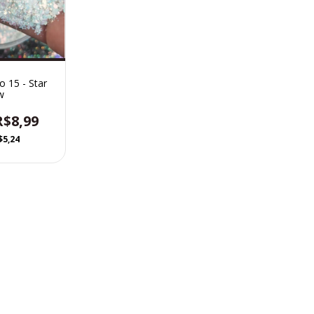
o 15 - Star
w
R$8,99
$5,24