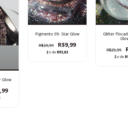
Pigmento 09- Star Glow
Glitter Flocad
Glo
R$9,99
R$29,99
R$29,99
2
x de
R$5,83
2
x de
R
r Glow
,99
3