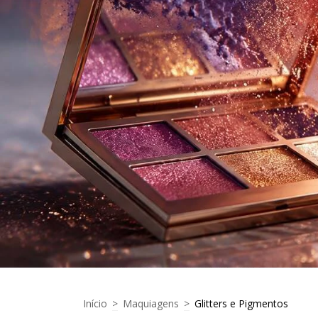
Início
>
Maquiagens
>
Glitters e Pigmentos