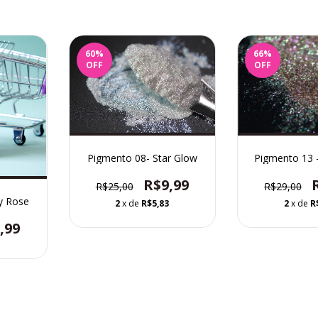
60
%
66
%
OFF
OFF
Pigmento 08- Star Glow
Pigmento 13 
R$9,99
R$25,00
R$29,00
by Rose
2
x de
R$5,83
2
x de
R
,99