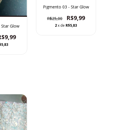
Pigmento 03 - Star Glow
R$9,99
R$25,00
2
x de
R$5,83
 Star Glow
R$9,99
$5,83