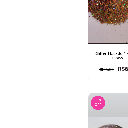
Glitter Flocado 17
Glows
R$6
R$25,00
60
%
OFF