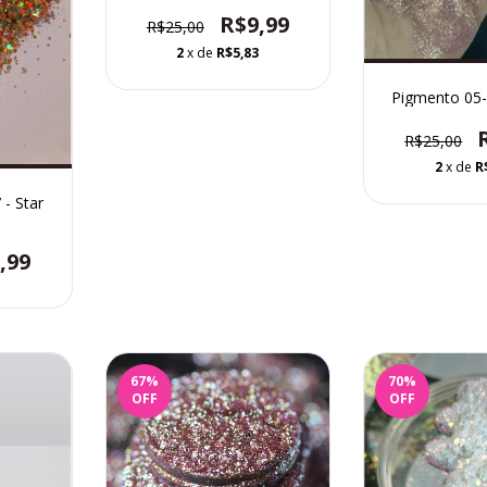
R$9,99
R$25,00
2
x de
R$5,83
Pigmento 05-
R$25,00
2
x de
R
 - Star
,99
67
%
70
%
OFF
OFF