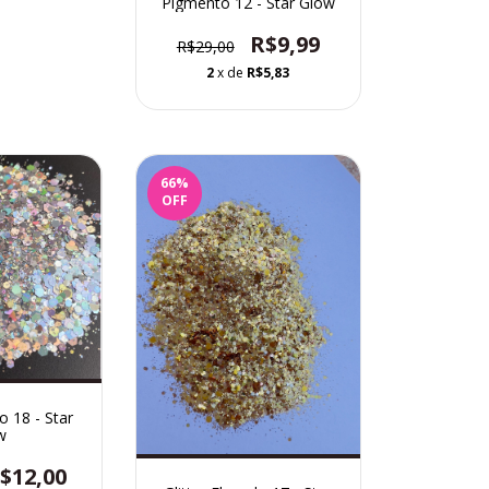
Pigmento 12 - Star Glow
R$9,99
R$29,00
2
x de
R$5,83
66
%
OFF
o 18 - Star
w
$12,00