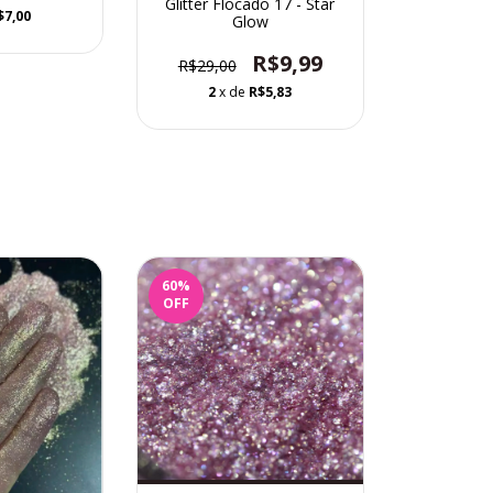
Glitter Flocado 17 - Star
$7,00
Glow
R$9,99
R$29,00
2
x de
R$5,83
60
%
OFF