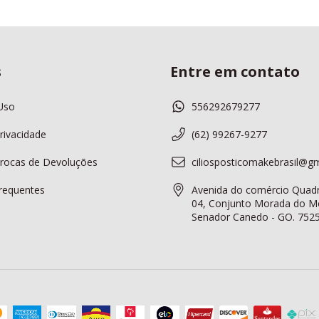
s
Entre em contato
Uso
556292679277
Privacidade
(62) 99267-9277
 Trocas de Devoluções
ciliosposticomakebrasil@g
requentes
Avenida do comércio Quadr
04, Conjunto Morada do Mo
Senador Canedo - GO. 752